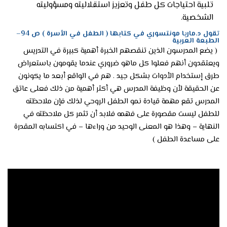
تلبية احتياجات كل طفل وتعزيز استقلاليته ومسؤوليته
الشخصية.
تقول د.ماريا مونتسوري في كتابها ( الطفل في الأسرة ) ص 94–
الطبعة العربية
( يضع المدرسون الذين تنقصهم الخبرة أهمية كبيرة في التدريس
ويعتقدون أنهم فعلوا كل ماهو ضروري عندما يقومون باستعراض
طرق إستخدام الأدوات بشكل جيد . هم في الواقع أبعد ما يكونون
عن الحقيقة لأن وظيفة المدرس هي أكثر أهمية من ذلك فعلى عاتق
المدرس تقع مهمة قيادة نمو الطفل الروحي لذلك فإن ملاحظته
للطفل ليست مقصورة على فهمه فلابد أن تثمر كل ملاحظته في
النهاية – وهذا هو المعنى الوحيد من وراءها – في اكتسابه المقدرة
على مساعدة الطفل )