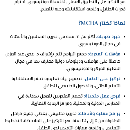
مع التركيز على التطبيق العملي لفلسفة مونتيسوري، احترام
قدرات الطفل، وتنمية استقلاليته وحبه للتعلم.
لماذا تختار MCHA؟
خبرة طويلة:
أكثر من 31 سنة في تدريب المعلمين والأمهات
في مجال المونتيسوري.
مؤهلات المدربة:
جميع البرامج تتم بإشراف د. هدى عبد العزيز،
حاصلة على مؤهلات ودبلومات دولية معترف بها في مجال
التعليم المبكر والمونتيسوري.
تركيز على الطفل:
تصميم بيئة تعليمية تحفز الاستقلالية،
التعلم الذاتي، والفضول الطبيعي للطفل.
فرص عمل متميزة:
تجهيز المتدربين للعمل بكفاءة في
المدارس الدولية والمحلية، ومراكز الرعاية النهارية.
برامج عملية وشاملة:
تدريب تطبيقي يغطي جميع مراحل
الطفولة من 0 إلى 12 سنة، مع التركيز على الملاحظة، التخطيط
التعليمي، وتنمية مهارات التفكير لدى الطفل.