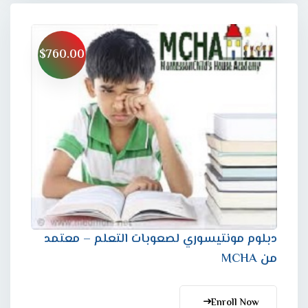
$760.00
دبلوم مونتيسوري لصعوبات التعلم – معتمد
من MCHA
Enroll Now