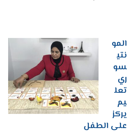
المو
نتي
سو
ري
تعل
يم
يركز
على الطفل