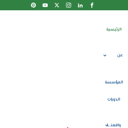
Sign up
Sign in
الرئيسية
Sign in
الرئيسية
عن المؤسسة
Don’t have an account?
الدورات
عن
واقعنـــا
توصيات المتدربات
المؤسسة
المتجر
Lost your password?
Remember me
الدورات
تواصل معنا
واقعنـــا