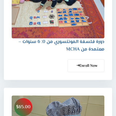
دورة فلسفة المونتسوري من 0: 6 سنوات –
معتمدة من MCHA
Enroll Now
$65.00