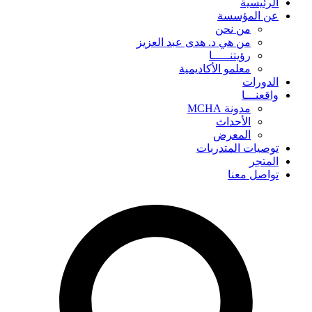
الرئيسية
عن المؤسسة
من نحن
من هي د. هدى عبد العزيز
رؤيتنـــــا
معلمو الأكاديمية
الدورات
واقعنـــا
مدونة MCHA
الأحداث
المعرض
توصيات المتدربات
المتجر
تواصل معنا