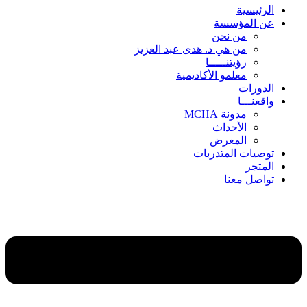
الرئيسية
عن المؤسسة
من نحن
من هي د. هدى عبد العزيز
رؤيتنـــــا
معلمو الأكاديمية
الدورات
واقعنـــا
مدونة MCHA
الأحداث
المعرض
توصيات المتدربات
المتجر
تواصل معنا