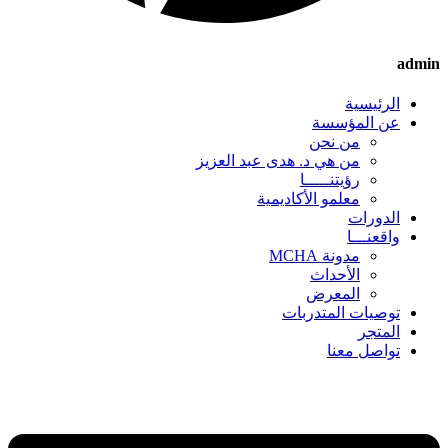
admin
الرئيسية
عن المؤسسة
من نحن
من هي د. هدى عبد العزيز
رؤيتنـــــا
معلمو الأكاديمية
الدورات
واقعنـــا
مدونة MCHA
الأحداث
المعرض
توصيات المتدربات
المتجر
تواصل معنا