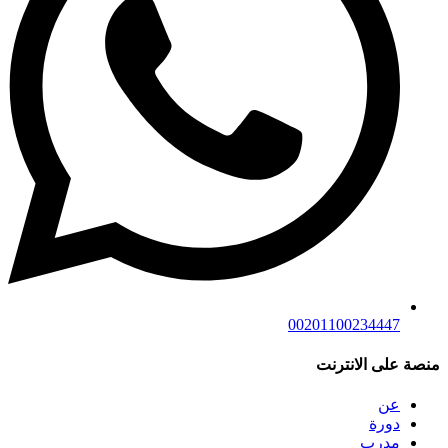
00201100234447
منصة على الانترنت
عن
دورة
مدرب