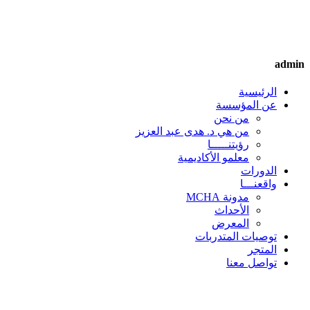
admin
الرئيسية
عن المؤسسة
من نحن
من هي د. هدى عبد العزيز
رؤيتنـــــا
معلمو الأكاديمية
الدورات
واقعنـــا
مدونة MCHA
الأحداث
المعرض
توصيات المتدربات
المتجر
تواصل معنا