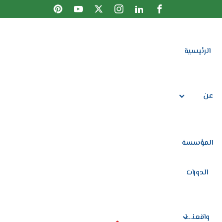
Sign up
Sign in
الرئيسية
Sign in
الرئيسية
عن المؤسسة
Don’t have an account?
الدورات
عن
واقعنـــا
توصيات المتدربات
المؤسسة
المتجر
Lost your password?
Remember me
الدورات
تواصل معنا
واقعنـــا