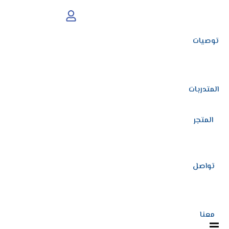
Sign up
الأحداث
Already have an account?
المعرض
توصيات
توصيات المتدربات
المتجر
المتدربات
تواصل معنا
المتجر
تواصل
معنا