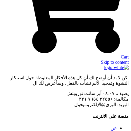
Cart
Skip to content
.كن لا بد أن أوضح لك أن كل هذه الأفكار المغلوطة حول استنكار
النشوة وتمجيد الألم نشأت بالفعل، وسأعرض لك ال
يضيف:
٠٧-٠٨ أبر سانت نورويتش
مكالمة:
+٣٢٥٥ ٧٦٥٤ ٣٢١
البريد:
البري@الإلكترو.نيحول
منصة على الانترنت
عن