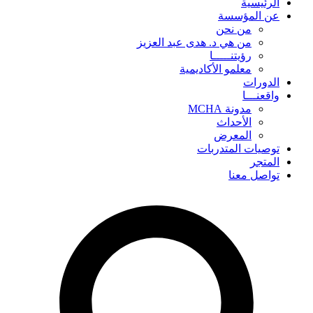
الرئيسية
عن المؤسسة
من نحن
من هي د. هدى عبد العزيز
رؤيتنـــــا
معلمو الأكاديمية
الدورات
واقعنـــا
مدونة MCHA
الأحداث
المعرض
توصيات المتدربات
المتجر
تواصل معنا