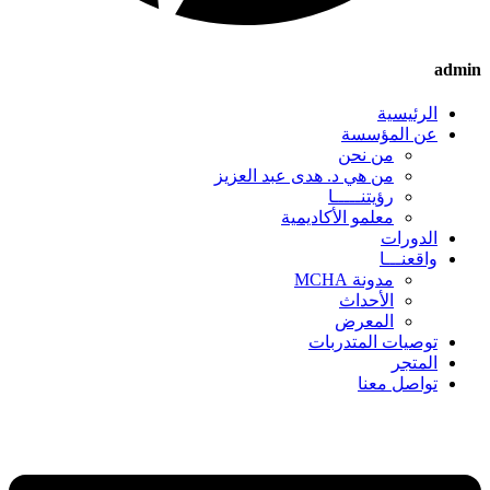
admin
الرئيسية
عن المؤسسة
من نحن
من هي د. هدى عبد العزيز
رؤيتنـــــا
معلمو الأكاديمية
الدورات
واقعنـــا
مدونة MCHA
الأحداث
المعرض
توصيات المتدربات
المتجر
تواصل معنا