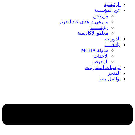
الرئيسية
عن المؤسسة
من نحن
من هي د. هدى عبد العزيز
رؤيتنـــــا
معلمو الأكاديمية
الدورات
واقعنـــا
مدونة MCHA
الأحداث
المعرض
توصيات المتدربات
المتجر
تواصل معنا