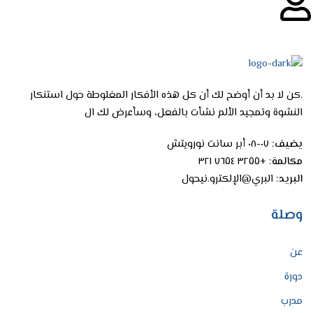
.كن لا بد أن أوضح لك أن كل هذه الأفكار المغلوطة حول استنكار
النشوة وتمجيد الألم نشأت بالفعل، وسأعرض لك ال
يضيف:
٠٧-٠٨ أبر سانت نورويتش
مكالمة:
+٣٢٥٥ ٧٦٥٤ ٣٢١
البريد:
البري@الإلكترو.نيحول
وصلة
عن
دورة
مدرب