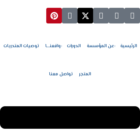
Sign up
Sign in
الرئيسية
Sign in
عن المؤسسة
Don’t have an account?
الرئيسية
عن المؤسسة
الدورات
واقعنـــا
توصيات المتدربات
من نحن
من هي د. هدى عبد العزيز
المتجر
تواصل معنا
رؤيتنـــــا
معلمو الأكاديمية
Lost your password?
Remember me
الدورات
واقعنـــا
مدونة MCHA