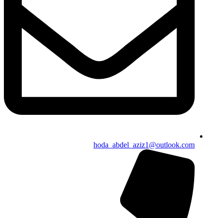
hoda_abdel_aziz1@outlook.com