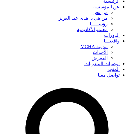
الرئيسية
عن المؤسسة
من نحن
من هي د. هدى عبد العزيز
رؤيتنـــــا
معلمو الأكاديمية
الدورات
واقعنـــا
مدونة MCHA
الأحداث
المعرض
توصيات المتدربات
المتجر
تواصل معنا