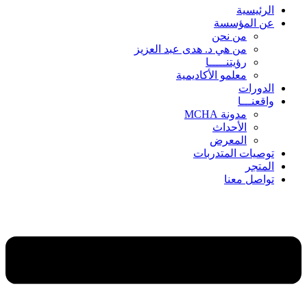
الرئيسية
عن المؤسسة
من نحن
من هي د. هدى عبد العزيز
رؤيتنـــــا
معلمو الأكاديمية
الدورات
واقعنـــا
مدونة MCHA
الأحداث
المعرض
توصيات المتدربات
المتجر
تواصل معنا