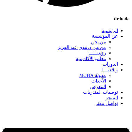
dr.hoda
الرئيسية
عن المؤسسة
من نحن
من هي د. هدى عبد العزيز
رؤيتنـــــا
معلمو الأكاديمية
الدورات
واقعنـــا
مدونة MCHA
الأحداث
المعرض
توصيات المتدربات
المتجر
تواصل معنا