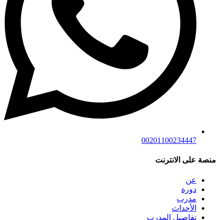
00201100234447
منصة على الانترنت
عن
دورة
مدرب
الأحداث
تفاصيل المدرب