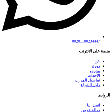
00201100234447
منصة على الانترنت
عن
دورة
مدرب
الأحداث
تفاصيل المدرب
دليل الشراء
الروابط
اتصل بنا
صالة عرض