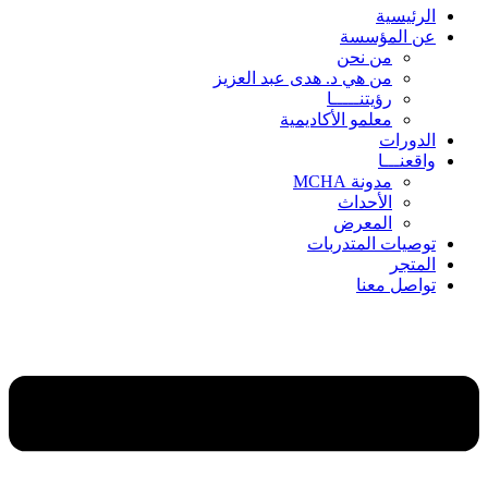
الرئيسية
عن المؤسسة
من نحن
من هي د. هدى عبد العزيز
رؤيتنـــــا
معلمو الأكاديمية
الدورات
واقعنـــا
مدونة MCHA
الأحداث
المعرض
توصيات المتدربات
المتجر
تواصل معنا