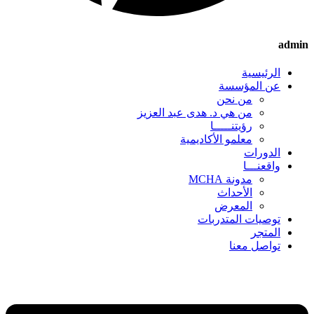
admin
الرئيسية
عن المؤسسة
من نحن
من هي د. هدى عبد العزيز
رؤيتنـــــا
معلمو الأكاديمية
الدورات
واقعنـــا
مدونة MCHA
الأحداث
المعرض
توصيات المتدربات
المتجر
تواصل معنا