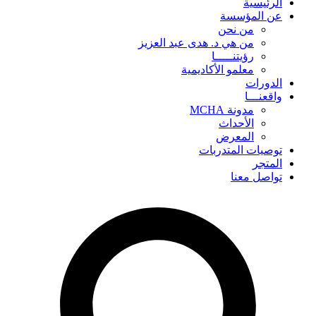
الرئيسية
عن المؤسسة
من نحن
من هي د. هدى عبد العزيز
رؤيتنـــــا
معلمو الأكاديمية
الدورات
واقعنـــا
مدونة MCHA
الأحداث
المعرض
توصيات المتدربات
المتجر
تواصل معنا