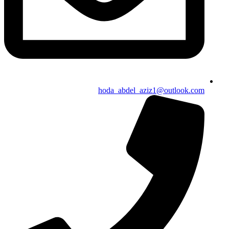
hoda_abdel_aziz1@outlook.com