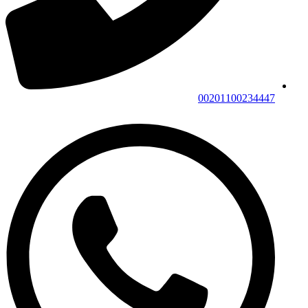
00201100234447