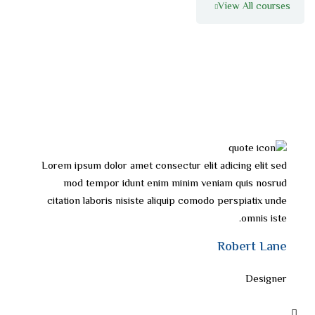
Lorem ipsum dolor amet consectur elit adicing elit sed
Lo
mod tempor idunt enim minim veniam quis nosrud
citation laboris nisiste aliquip comodo perspiatix unde
c
omnis iste.
Amber Page
Student