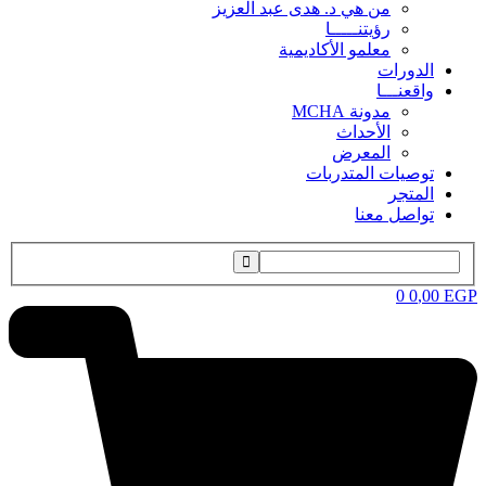
من هي د. هدى عبد العزيز
رؤيتنـــــا
معلمو الأكاديمية
الدورات
واقعنـــا
مدونة MCHA
الأحداث
المعرض
توصيات المتدربات
المتجر
تواصل معنا
0
0
,00
EGP