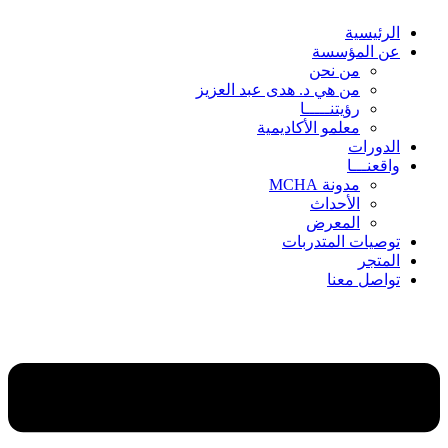
الرئيسية
عن المؤسسة
من نحن
من هي د. هدى عبد العزيز
رؤيتنـــــا
معلمو الأكاديمية
الدورات
واقعنـــا
مدونة MCHA
الأحداث
المعرض
توصيات المتدربات
المتجر
تواصل معنا