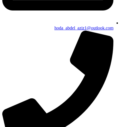
hoda_abdel_aziz1@outlook.com