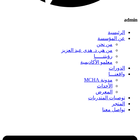
admin
الرئيسية
عن المؤسسة
من نحن
من هي د. هدى عبد العزيز
رؤيتنـــــا
معلمو الأكاديمية
الدورات
واقعنـــا
مدونة MCHA
الأحداث
المعرض
توصيات المتدربات
المتجر
تواصل معنا