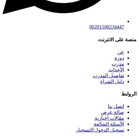
00201100234447
منصة على الانترنت
عن
دورة
مدرب
الأحداث
تفاصيل المدرب
دليل الشراء
الروابط
اتصل بنا
صالة عرض
مقالات إخبارية
الأسئلة الشائعة
تسجيل الدخول/التسجيل