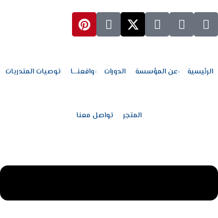
Sign up
Sign in
الرئيسية
Sign in
عن المؤسسة
Don’t have an account?
الرئيسية
عن المؤسسة
الدورات
واقعنـــا
توصيات المتدربات
من نحن
من هي د. هدى عبد العزيز
المتجر
تواصل معنا
رؤيتنـــــا
معلمو الأكاديمية
Lost your password?
Remember me
الدورات
واقعنـــا
مدونة MCHA