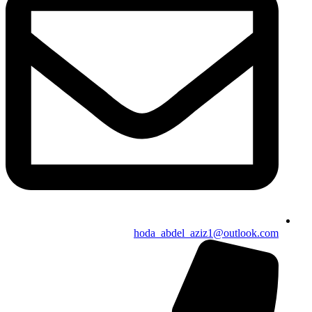
hoda_abdel_aziz1@outlook.com