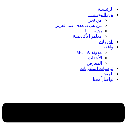
الرئيسية
عن المؤسسة
من نحن
من هي د. هدى عبد العزيز
رؤيتنـــــا
معلمو الأكاديمية
الدورات
واقعنـــا
مدونة MCHA
الأحداث
المعرض
توصيات المتدربات
المتجر
تواصل معنا