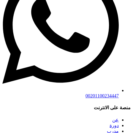
00201100234447
منصة على الانترنت
عن
دورة
مدرب