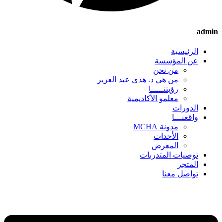
admin
الرئيسية
عن المؤسسة
من نحن
من هي د. هدى عبد العزيز
رؤيتنـــــا
معلمو الأكاديمية
الدورات
واقعنـــا
مدونة MCHA
الأحداث
المعرض
توصيات المتدربات
المتجر
تواصل معنا