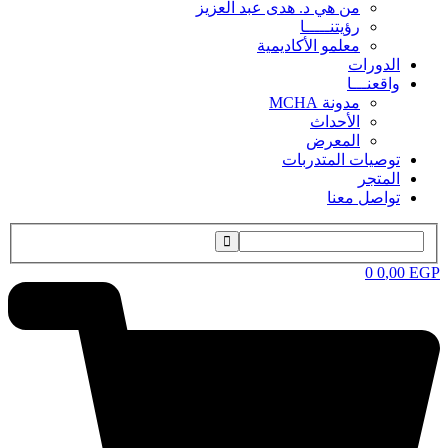
من هي د. هدى عبد العزيز
رؤيتنـــــا
معلمو الأكاديمية
الدورات
واقعنـــا
مدونة MCHA
الأحداث
المعرض
توصيات المتدربات
المتجر
تواصل معنا
0
0
,00
EGP