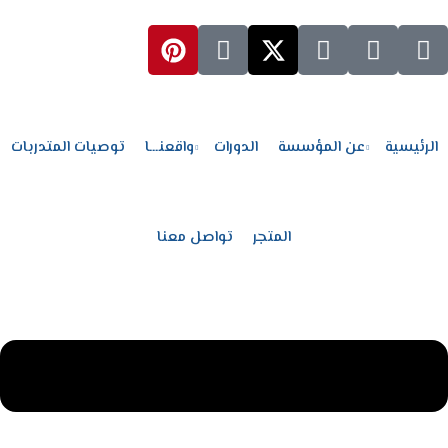
Sign up
Sign in
الرئيسية
Sign in
عن المؤسسة
Don’t have an account?
الرئيسية
عن المؤسسة
الدورات
واقعنـــا
توصيات المتدربات
الدورات
واقعنـــا
المتجر
تواصل معنا
توصيات المتدربات
المتجر
Lost your password?
Remember me
تواصل معنا