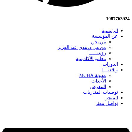
1087763924
الرئيسية
عن المؤسسة
من نحن
من هي د. هدى عبد العزيز
رؤيتنـــــا
معلمو الأكاديمية
الدورات
واقعنـــا
مدونة MCHA
الأحداث
المعرض
توصيات المتدربات
المتجر
تواصل معنا