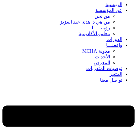
الرئيسية
عن المؤسسة
من نحن
من هي د. هدى عبد العزيز
رؤيتنـــــا
معلمو الأكاديمية
الدورات
واقعنـــا
مدونة MCHA
الأحداث
المعرض
توصيات المتدربات
المتجر
تواصل معنا