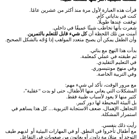
قرأت هذه العبارة لأول مرة منذ أكثر من عشرين عامًا.
كنت في بداياتي كأم.
توقفت عندها طويلًا.
شعرت بأنها تخاطب شيئًا عميقًا في داخلي.
آمنت من تلك اللحظة أن
كل شيء قابل للتعلم بالتمرين
.
وأن الطفل يمكن أن يصبح متعدد المواهب إذا وُجّه بالشكل الصحيح.
بدأت هذا النهج مع بناتي.
ثم طبقته في عملي كمعلمة.
في التعليم التقليدي.
وفي منهج مونتيسوري.
وفي التربية الخاصة.
مع مرور الوقت، تأكد لي شيء مهم:
المشكلات التي يعاني منها الأطفال، حتى لو بدت “عقلية”،
كثير منها لا يعود لأسباب طبية فقط.
بل البيئة المحيطة لها دور كبير.
التجاهل، الإهمال، ضعف الاستجابة التربوية… كل هذا يساهم في
استمرار المشكلة.
رأيت ذلك بنفسي.
مع أطفال تأخروا في النطق. أو في المهارات البيئية أو لديهم طيف
التوحد أو متلازمة داون. أو يعانون من صعوبات في التفاعل