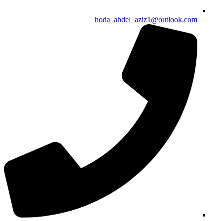
hoda_abdel_aziz1@outlook.com