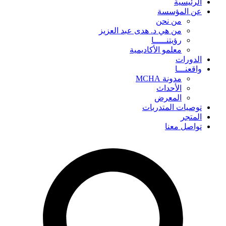
الرئيسية
عن المؤسسة
من نحن
من هي د. هدى عبد العزيز
رؤيتنـــــا
معلمو الأكاديمية
الدورات
واقعنـــا
مدونة MCHA
الأحداث
المعرض
توصيات المتدربات
المتجر
تواصل معنا