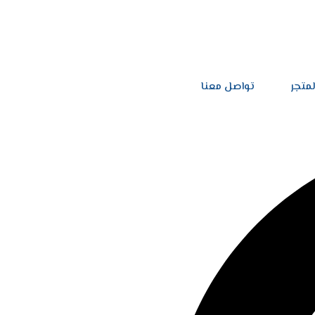
لمتجر
تواصل معنا