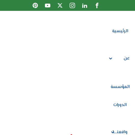
Sign up
Sign in
الرئيسية
Sign in
الرئيسية
عن المؤسسة
Don’t have an account?
الدورات
عن
واقعنـــا
توصيات المتدربات
المؤسسة
المتجر
Lost your password?
Remember me
الدورات
تواصل معنا
واقعنـــا